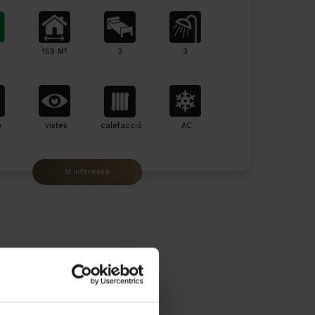
2
159 M
3
3
ó
vistes
calefacció
AC
M'interessa