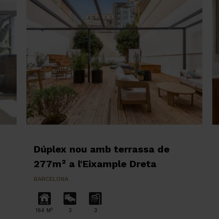
Dúplex nou amb terrassa de
277m² a l'Eixample Dreta
BARCELONA
2
164 M
3
3