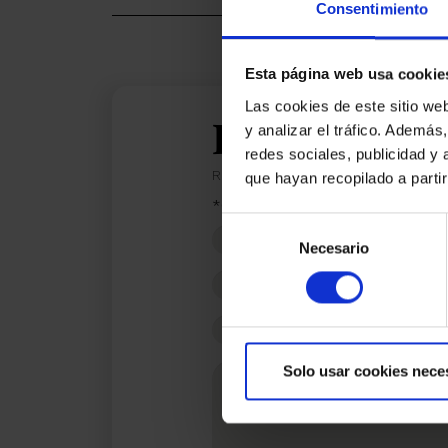
Consentimiento
Esta página web usa cookie
Las cookies de este sitio we
Estic interes
y analizar el tráfico. Ademá
redes sociales, publicidad y
Ref.:
33447
que hayan recopilado a parti
*Camps requerits
Selección
Nom
Necesario
de
consentimiento
Telèfon
E-
mail
Missatge
Solo usar cookies nece