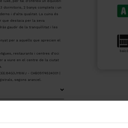
luxe, per tal d'ofereix un equilibri
 3 dormitoris, 2 banys complets i un
rns i d'alta qualitat. La cuina és
r que destaca per la seva
s gaudir de la tranquil·litat i les
nyat per a aquells que aprecien el
balc
otigues, restaurants i centres d'oci
r a viure en el centre de la ciutat
a.
| CEE:84G3JY8WJ - CHB05174524001 |
gistrals, segons arancel.