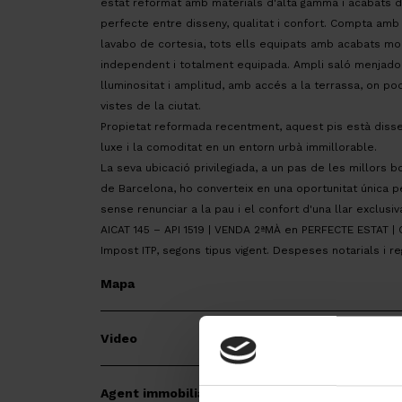
estat reformat amb materials d'alta gamma i acabats de 
perfecte entre disseny, qualitat i confort. Compta amb
lavabo de cortesia, tots ells equipats amb acabats mode
independent i totalment equipada. Ampli saló menjado
lluminositat i amplitud, amb accés a la terrassa, on podrà
vistes de la ciutat.
Propietat reformada recentment, aquest pis està disse
luxe i la comoditat en un entorn urbà immillorable.
La seva ubicació privilegiada, a un pas de les millors b
de Barcelona, ho converteix en una oportunitat única pe
sense renunciar a la pau i el confort d'una llar exclusiv
AICAT 145 – API 1519 | VENDA 2ªMÀ en PERFECTE ESTAT 
Impost ITP, segons tipus vigent. Despeses notarials i re
Mapa
Video
Agent immobiliari