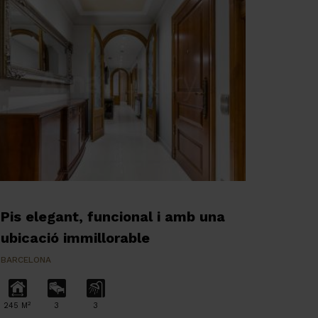
Pis elegant, funcional i amb una
ubicació immillorable
BARCELONA
2
245 M
3
3