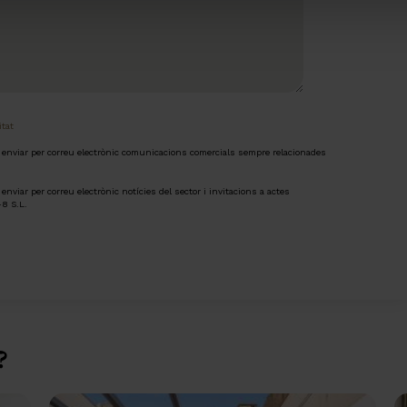
itat
m enviar per correu electrònic comunicacions comercials sempre relacionades
enviar per correu electrònic notícies del sector i invitacions a actes
48 S.L.
?