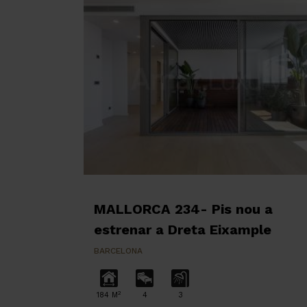
MALLORCA 234- Pis nou a
estrenar a Dreta Eixample
BARCELONA
2
184 M
4
3