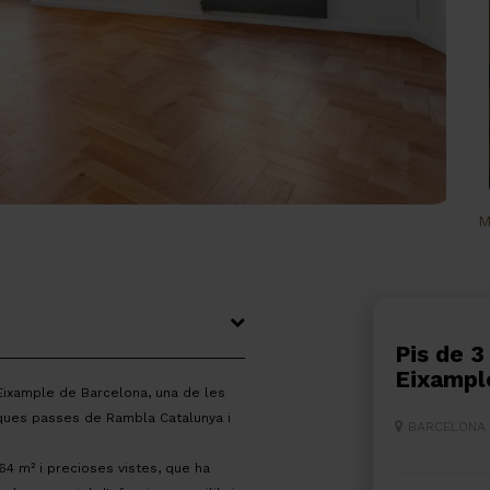
M
Pis de 3 habitacions en venda a
Eixampl
'Eixample de Barcelona, una de les
ques passes de Rambla Catalunya i
BARCELONA
64 m² i precioses vistes, que ha