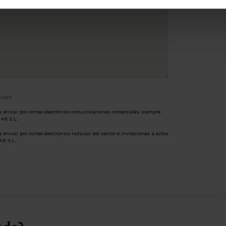
acidad
os enviar por correo electrónico comunicaciones comerciales siempre
948 S.L.
 enviar por correo electrónico noticias del sector e invitaciones a actos
48 S.L.