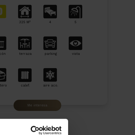
2
325 M
4
5
cón
terraza
parking
vista
tero
calef.
aire aco.
Me interesa