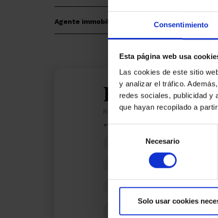
Agente immobiliario
Consentimiento
Esta página web usa cookie
Las cookies de este sitio we
y analizar el tráfico. Ademá
Estoy inter
redes sociales, publicidad y
que hayan recopilado a parti
Ref.:
33780
*Campos requeridos
Selección
Nombre
Necesario
de
consentimiento
Teléfono
E-
mail
Solo usar cookies nece
Mensaje