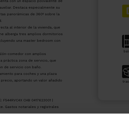
menta con un espacio polivalente de
 auxiliar. Destaca especialmente su
istas panorámicas de 360º sobre la
d.
cta al interior de la vivienda, que
che alberga tres amplios dormitorios
 incluyendo una master bedroom con
bal
salón-comedor con amplios
a práctica zona de servicio, que
ón de servicio con baño.
amiento para coches y una plaza
l precio, aportando un valor añadido
tras
EE: F544RVC4X CHB 0417623001 |
e. Gastos notariales y registrales