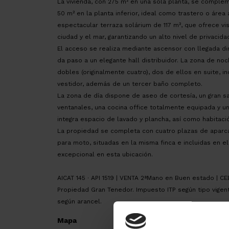
La vivienda, con 275 m² en una sola planta, se comple
50 m² en la planta inferior, ideal como trastero o área
espectacular terraza solárium de 117 m², que ofrece v
ciudad y el mar, garantizando un alto nivel de privacida
El acceso se realiza mediante ascensor con llegada dire
da paso a un elegante hall distribuidor. La zona de no
dobles (originalmente cuatro), dos de ellos en suite,
vestidor, además de un tercer baño completo.
La zona de día dispone de aseo de cortesía, un gran 
ventanales, una cocina office totalmente equipada y un
integra espacio de lavado y plancha, así como habitaci
La propiedad se completa con cuatro plazas de aparc
para moto, situadas en la misma finca e incluidas en e
excepcional en esta ubicación.
AICAT 145 · API 1519 | VENTA 2ªMano en Buen estado | C
Propiedad Gran Tenedor. Impuesto ITP según tipo vigent
según arancel.
Mapa