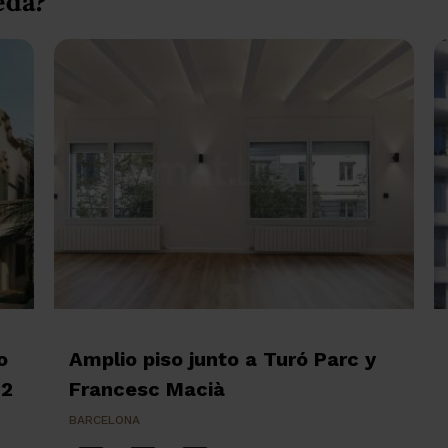
eda?
o
Amplio piso junto a Turó Parc y
m2
Francesc Macià
BARCELONA