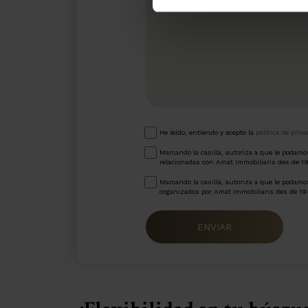
He leído, entiendo y acepto la
política de priv
Marcando la casilla, autoriza a que le podam
relacionadas con Amat Immobiliaris des de 1
Marcando la casilla, autoriza a que le podamos
organizados por Amat Immobiliaris des de 19
ENVIAR