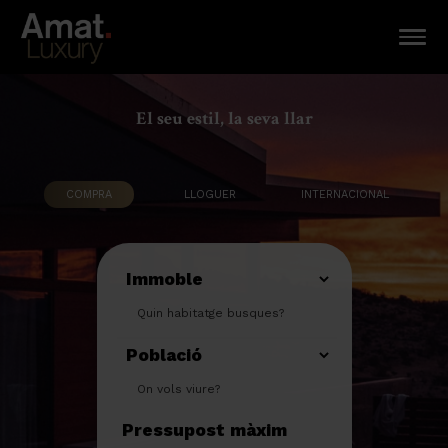
El seu estil, la seva llar
COMPRA
LLOGUER
INTERNACIONAL
Quin habitatge busques?
On vols viure?
Pressupost màxim