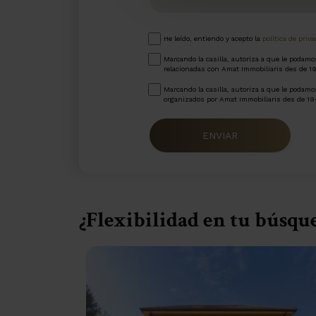
He leído, entiendo y acepto la
política de priv
Marcando la casilla, autoriza a que le podam
relacionadas con Amat Immobiliaris des de 1
Marcando la casilla, autoriza a que le podamos
organizados por Amat Immobiliaris des de 19
ENVIAR
¿Flexibilidad en tu búsqu