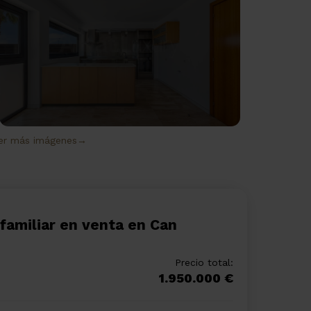
er más imágenes→
a
Precio total:
X
1.950.000 €