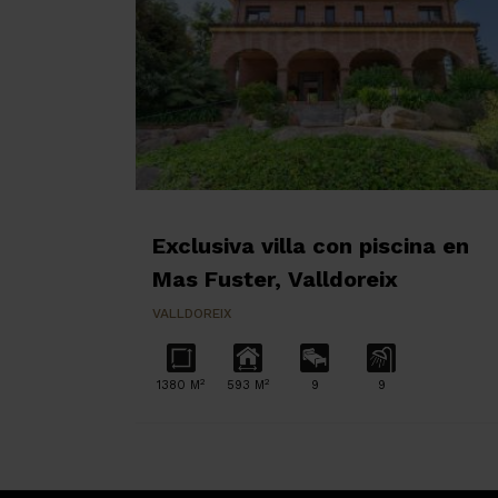
Exclusiva villa con piscina en
Mas Fuster, Valldoreix
VALLDOREIX
2
2
1380 M
593 M
9
9