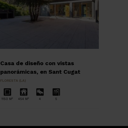
Casa de diseño con vistas
panorámicas, en Sant Cugat
FLORESTA (LA)
2
2
1150 M
454 M
4
5