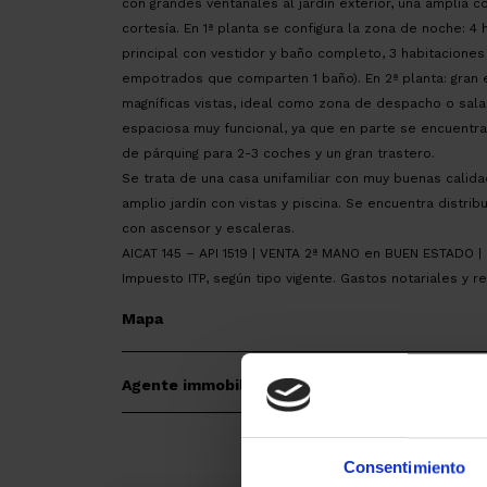
con grandes ventanales al jardín exterior, una amplia 
cortesía. En 1ª planta se configura la zona de noche: 4 
principal con vestidor y baño completo, 3 habitacione
empotrados que comparten 1 baño). En 2ª planta: gran 
magníficas vistas, ideal como zona de despacho o sala 
espaciosa muy funcional, ya que en parte se encuentra 
de párquing para 2-3 coches y un gran trastero.
Se trata de una casa unifamiliar con muy buenas calida
amplio jardín con vistas y piscina. Se encuentra distri
con ascensor y escaleras.
AICAT 145 – API 1519 | VENTA 2ª MANO en BUEN ESTADO 
Impuesto ITP, según tipo vigente. Gastos notariales y re
Mapa
Agente immobiliario
Consentimiento