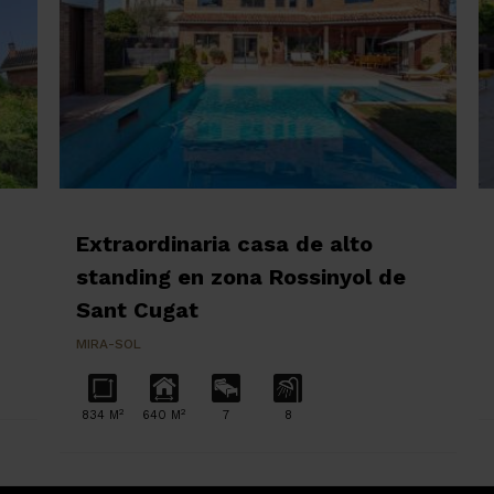
Extraordinaria casa de alto
standing en zona Rossinyol de
Sant Cugat
MIRA-SOL
2
2
834 M
640 M
7
8