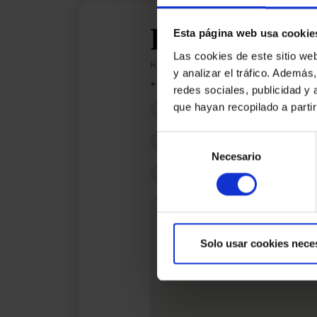
Estoy inter
Esta página web usa cookie
Las cookies de este sitio we
Ref.:
33004
y analizar el tráfico. Ademá
*Campos requeridos
redes sociales, publicidad y
Nombre
que hayan recopilado a parti
Teléfono
Selección
Necesario
de
E-
consentimiento
mail
Mensaje
Solo usar cookies nece