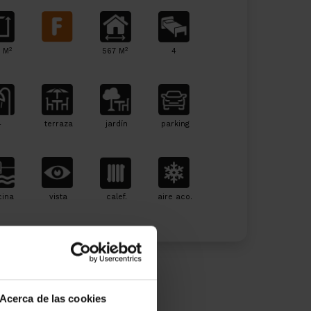
2
2
 M
567 M
4
4
terraza
jardín
parking
cina
vista
calef.
aire aco.
Me interesa
Acerca de las cookies