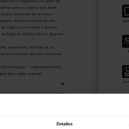
cocina office equipada y un aseo de
habitaciones y 3 baños (una suite
s dobles provistas de armarios
espacio diáfano polivalente con
809
de juegos y con salida a terraza
techada. En planta inferior, dispone
des, esquinera y disfruta de un
buida en 4 plantas que se comunican
| CEE:C124XQLG7 – CHB03676324001 |
gistrales, según arancel.
pis
Detalles