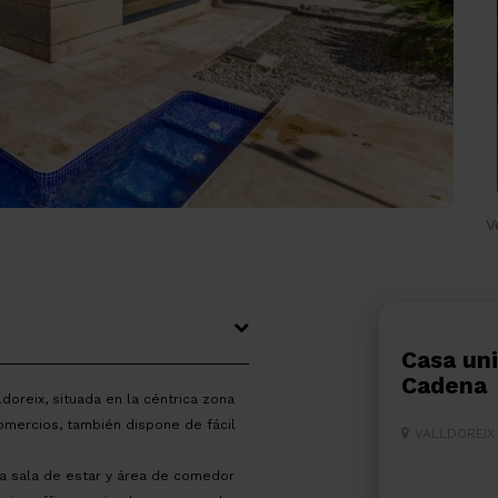
V
Casa unifamiliar en venta en Can
Caden
doreix, situada en la céntrica zona
omercios, también dispone de fácil
VALLDOREI
na sala de estar y área de comedor