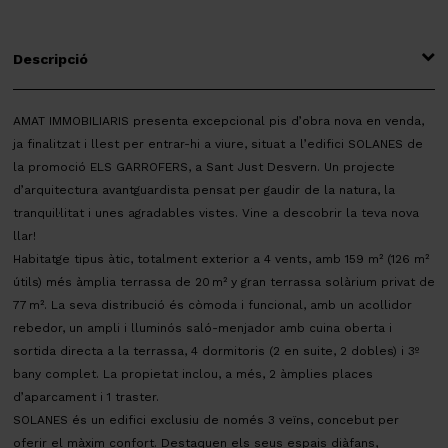
Descripció
AMAT IMMOBILIARIS presenta excepcional pis d’obra nova en venda,
ja finalitzat i llest per entrar-hi a viure, situat a l’edifici SOLANES de
la promoció ELS GARROFERS, a Sant Just Desvern. Un projecte
d’arquitectura avantguardista pensat per gaudir de la natura, la
tranquil·litat i unes agradables vistes. Vine a descobrir la teva nova
llar!
Habitatge tipus àtic, totalment exterior a 4 vents, amb 159 m² (126 m²
útils) més àmplia terrassa de 20 m² y gran terrassa solàrium privat de
77 m². La seva distribució és còmoda i funcional, amb un acollidor
rebedor, un ampli i lluminós saló-menjador amb cuina oberta i
sortida directa a la terrassa, 4 dormitoris (2 en suite, 2 dobles) i 3º
bany complet. La propietat inclou, a més, 2 àmplies places
d’aparcament i 1 traster.
SOLANES és un edifici exclusiu de només 3 veïns, concebut per
oferir el màxim confort. Destaquen els seus espais diàfans,