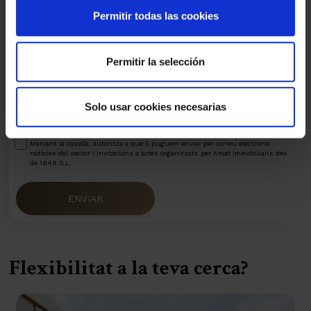
Permitir todas las cookies
Permitir la selección
He llegit, entenc i accepto la
política de privacitat
Marcant la casella, autoritza a que li puguem enviar per correu electrònic
Solo usar cookies necesarias
comunicacions comercials sempre relacionades amb Amat Immobiliaris des de
1948 S.L.
Marcant la casella, autoritza a que li puguem enviar per correu electrònic
notícies del sector i invitacions a actes organitzats per Amat Immobiliaris des
de 1948 S.L.
ENVIAR
Flexibilitat a la teva cerca?