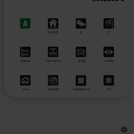
2
159 M
4
3
balcó
terrassa
prkg
vistes
nou
traster
calefacció
AC