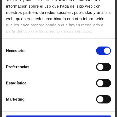
Agent immobiliari
información sobre el uso que haga del sitio web con
nuestros partners de redes sociales, publicidad y análisis
web, quienes pueden combinarla con otra información
que les haya proporcionado o que hayan recopilado a
Estic interessat
partir del uso que haya hecho de sus servicios.
Ref.:
32158
Selección
*Camps requerits
Necesario
de
Nom
consentimiento
Preferencias
Telèfon
E-
Estadística
mail
Missatge
Marketing